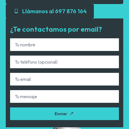
Llámanos al 697 876 164
¿Te contactamos por email?
Nombre
*
Teléfono
Email
*
Tu
mensaje
Enviar